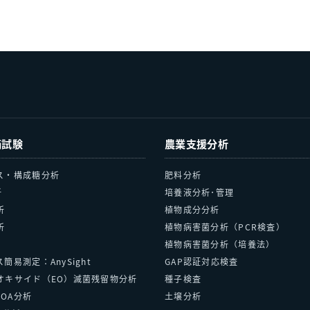
価試験
農業支援分析
ス・構成糖分析
肥料分析
析
培養液分析･管理
析
植物成分分析
析
植物病害菌分析（PCR検査）
植物病害菌分析（培養法）
簡易測定：AnySight
GAP認証対応検査
オキサイド（EO）滅菌残留物分析
種子検査
FOA分析
土壌分析