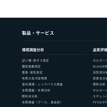
製品・サービス
環境調査分析
品質評
ばい煙･排ガス測定
セルロー
騒音振動測定
RoHS分
悪臭･臭気測定
活性炭分
有害大気汚染物質
尿素水分
室内環境・シックハウス検査
燃料分析
水質調査・水質分析
セルロース
飲料水分析
エチレン
水質検査（プール、食品系）
PFOS/P