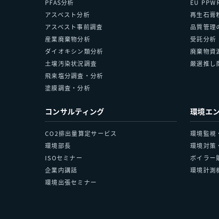
PFAS分析
EU PP
アスベスト分析
再生石膏
アスベスト事前調査
品質管理
産業廃棄物分析
受託分析
ダイオキシン類分析
廃棄物資
土壌汚染状況調査
厳選推し
飛来塩分調査・分析
塗膜調査・分析
コンサルティング
環境エ
CO2排出量算定サービス
環境監視
環境部長
環境対策
ISOセミナー
ボイラー
企業内講話
環境計測
環境出張セミナー