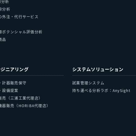
WR分析
粉分析
の外注・代行サービス
源ポテンシャル評価分析
商品
ンジニアリング
システムソリューション
・計器販売保守
試薬管理システム
・設備提案
持ち運べる分析ラボ：AnySight
販売（三浦工業代理店）
機器販売（HORIBA代理店）