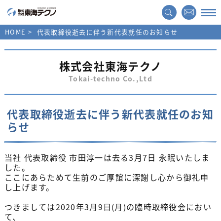
HOME
代表取締役逝去に伴う新代表就任のお知らせ
株式会社東海テクノ
Tokai-techno Co.,Ltd
代表取締役逝去に伴う新代表就任のお知
らせ
当社 代表取締役 市田淳一は去る
3
月
7
日 永眠いたしま
した。
ここにあらためて生前のご厚誼に深謝し心から御礼申
し上げます。
つきましては
2020
年
3
月
9
日(月)の臨時取締役会におい
て、