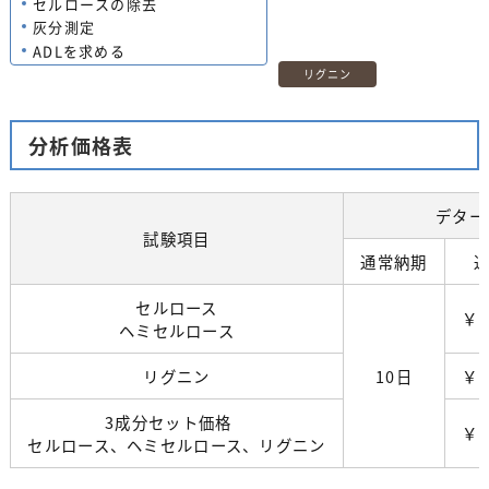
セルロースの除去
灰分測定
ADLを求める
リグニン
分析価格表
デター
試験項目
通常納期
セルロース
￥3
ヘミセルロース
リグニン
10日
￥2
3成分セット価格
￥3
セルロース、ヘミセルロース、リグニン