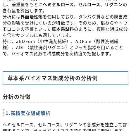
し、差重量をもとに
ヘミセルロース、セルロース、リグニン
の
含有量を算出します。
分析には
界面活性剤
を使用しており、タンパク質などの妨害成
分の影響を受けにくいのが特徴です。そのため、稲わらやトウ
モロコシの茎葉といった
草本系試料
のように、複雑な組成成分
を含むサンプルにも適しています。
特に、aNDFom（中性洗剤繊維）、ADFom（酸性洗剤繊
維）、ADL（酸性洗剤リグニン）といった指標を用いること
で、バイオマス資源の構成成分を高精度で把握します。
草本系バイオマス組成分析の分析例
分析の特徴
1.高精度な組成解析
ヘミセルロース、セルロース、リグニンの各成分を独立して評
価することで、草本系バイオマスの特性を詳細に把握します。