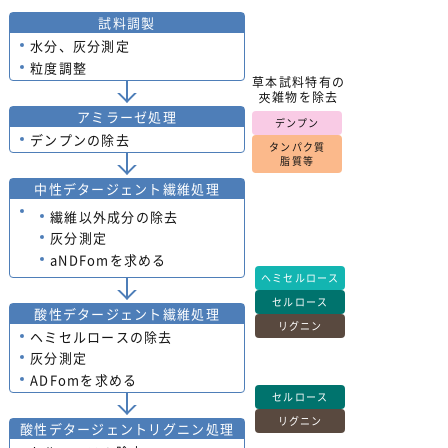
試料調製
水分、灰分測定
粒度調整
草本試料特有の
夾雑物を除去
アミラーゼ処理
デンプン
デンプンの除去
タンパク質
脂質等
中性デタージェント繊維処理
繊維以外成分の除去
灰分測定
aNDFomを求める
ヘミセルロース
セルロース
酸性デタージェント繊維処理
リグニン
ヘミセルロースの除去
灰分測定
ADFomを求める
セルロース
リグニン
酸性デタージェントリグニン処理