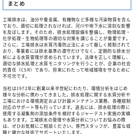
まとめ
工場排水は、油分や重金属、有機物など多様な汚染物質を含ん
でおり、適切に処理されなければ、河川や地下水に深刻な影響
を及ぼします。そのため、排水処理設備を整備し、物理処理・
化学処理・生物処理等の適切な対策を講じることが重要です。
さらに、工場排水は水質汚濁防止法によって厳しく規制されて
おり、事業者には排水基準の遵守だけでなく、定期的な排水分
析による水質管理が求められています。法律を正しく理解し、
適切な排水処理と水質モニタリングを行うことが、企業の社会
的責任（CSR）であり、将来にわたって地域環境を守るために
不可欠です。
当社は1972年に創業以来半世紀にわたり、環境分析をはじめ
様々な分析に携わってきました。排水処理に関する水質分析や
工場における環境測定および計器メンテナンス業務、各種規制
対応のサポート等も行っています。過去には、排水処理の際に
使用する凝集剤の添加条件を検討するジャーテスト実施の実績
もあります。工場排水の管理や水質分析についてお悩みの際
は、ぜひお気軽にご相談ください。専門スタッフが、豊富な経
験と確かな技術でサポートいたします。