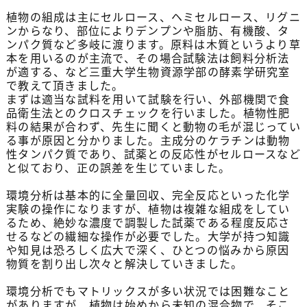
植物の組成は主にセルロース、ヘミセルロース、リグニ
ンからなり、部位によりデンプンや脂肪、有機酸、タ
ンパク質など多岐に渡ります。原料は木質というより草
本を用いるのが主流で、その場合試験法は飼料分析法
が適する、など三重大学生物資源学部の酵素学研究室
で教えて頂きました。
まずは適当な試料を用いて試験を行い、外部機関で食
品衛生法とのクロスチェックを行いました。植物性肥
料の結果が合わず、先生に聞くと動物の毛が混じってい
る事が原因と分かりました。主成分のケラチンは動物
性タンパク質であり、試薬との反応性がセルロースなど
と似ており、正の誤差を生じていました。
環境分析は基本的に全量回収、完全反応といった化学
実験の操作になりますが、植物は複雑な組成をしてい
るため、絶妙な濃度で調製した試薬である程度反応さ
せるなどの繊細な操作が必要でした。大学が持つ知識
や知見は恐ろしく広大で深く、ひとつの悩みから原因
物質を割り出し次々と解決していきました。
環境分析でもマトリックスが多い状況では困難なこと
がありますが、植物は始めから未知の混合物で、そこ