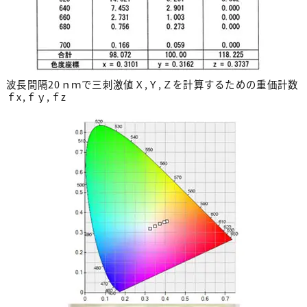
波長間隔20ｎｍで三刺激値Ｘ,Ｙ,Ｚを計算するための重価計数
ｆx,ｆｙ,ｆz