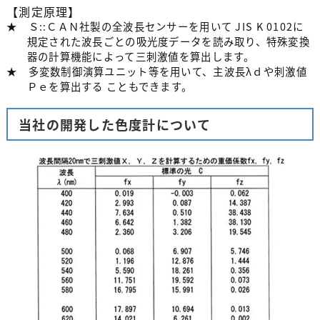
【測定原理】
★ Ｓ::ＣＡＮ社製の全波長センサーを用いて JIS K 0102に
規定された波長ごとの吸光度データを読み取り、特殊変換
器の計算機能によって三刺激値を算出します。
★ 多変数制御演算ユニット等を用いて、主波長λｄや刺激値
Ｐｅを算出する こともできます。
当社の開発した色度計について