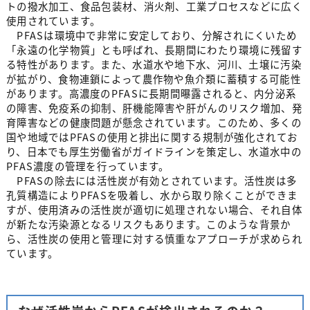
トの撥水加工、食品包装材、消火剤、工業プロセスなどに広く
使用されています。
PFASは環境中で非常に安定しており、分解されにくいため
「永遠の化学物質」とも呼ばれ、長期間にわたり環境に残留す
る特性があります。また、水道水や地下水、河川、土壌に汚染
が拡がり、食物連鎖によって農作物や魚介類に蓄積する可能性
があります。高濃度のPFASに長期間曝露されると、内分泌系
の障害、免疫系の抑制、肝機能障害や肝がんのリスク増加、発
育障害などの健康問題が懸念されています。このため、多くの
国や地域ではPFASの使用と排出に関する規制が強化されてお
り、日本でも厚生労働省がガイドラインを策定し、水道水中の
PFAS濃度の管理を行っています。
PFASの除去には活性炭が有効とされています。活性炭は多
孔質構造によりPFASを吸着し、水から取り除くことができま
すが、使用済みの活性炭が適切に処理されない場合、それ自体
が新たな汚染源となるリスクもあります。このような背景か
ら、活性炭の使用と管理に対する慎重なアプローチが求められ
ています。