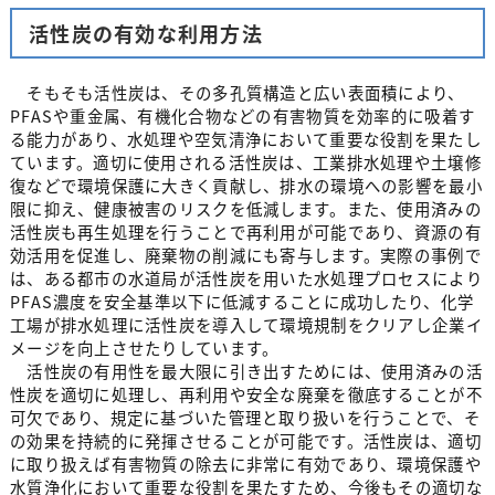
活性炭の有効な利用方法
そもそも活性炭は、その多孔質構造と広い表面積により、
PFASや重金属、有機化合物などの有害物質を効率的に吸着す
る能力があり、水処理や空気清浄において重要な役割を果たし
ています。適切に使用される活性炭は、工業排水処理や土壌修
復などで環境保護に大きく貢献し、排水の環境への影響を最小
限に抑え、健康被害のリスクを低減します。また、使用済みの
活性炭も再生処理を行うことで再利用が可能であり、資源の有
効活用を促進し、廃棄物の削減にも寄与します。実際の事例で
は、ある都市の水道局が活性炭を用いた水処理プロセスにより
PFAS濃度を安全基準以下に低減することに成功したり、化学
工場が排水処理に活性炭を導入して環境規制をクリアし企業イ
メージを向上させたりしています。
活性炭の有用性を最大限に引き出すためには、使用済みの活
性炭を適切に処理し、再利用や安全な廃棄を徹底することが不
可欠であり、規定に基づいた管理と取り扱いを行うことで、そ
の効果を持続的に発揮させることが可能です。活性炭は、適切
に取り扱えば有害物質の除去に非常に有効であり、環境保護や
水質浄化において重要な役割を果たすため、今後もその適切な