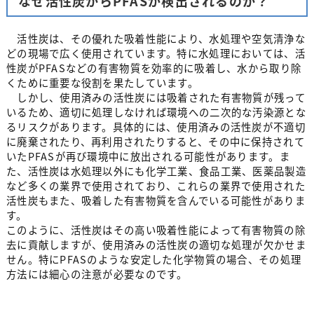
なぜ活性炭からPFASが検出されるのか？
活性炭は、その優れた吸着性能により、水処理や空気清浄な
どの現場で広く使用されています。特に水処理においては、活
性炭がPFASなどの有害物質を効率的に吸着し、水から取り除
くために重要な役割を果たしています。
しかし、使用済みの活性炭には吸着された有害物質が残って
いるため、適切に処理しなければ環境への二次的な汚染源とな
るリスクがあります。具体的には、使用済みの活性炭が不適切
に廃棄されたり、再利用されたりすると、その中に保持されて
いたPFASが再び環境中に放出される可能性があります。ま
た、活性炭は水処理以外にも化学工業、食品工業、医薬品製造
など多くの業界で使用されており、これらの業界で使用された
活性炭もまた、吸着した有害物質を含んでいる可能性がありま
す。
このように、活性炭はその高い吸着性能によって有害物質の除
去に貢献しますが、使用済みの活性炭の適切な処理が欠かせま
せん。特にPFASのような安定した化学物質の場合、その処理
方法には細心の注意が必要なのです。